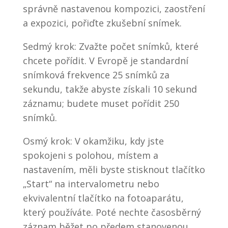
správně nastavenou kompozici, zaostření
a expozici, pořiďte zkušební snímek.
Sedmý krok: Zvažte počet snímků, které
chcete pořídit. V Evropě je standardní
snímková frekvence 25 snímků za
sekundu, takže abyste získali 10 sekund
záznamu; budete muset pořídit 250
snímků.
Osmý krok: V okamžiku, kdy jste
spokojeni s polohou, místem a
nastavením, měli byste stisknout tlačítko
„Start“ na intervalometru nebo
ekvivalentní tlačítko na fotoaparátu,
který používáte. Poté nechte časosběrný
záznam běžet po předem stanovenou