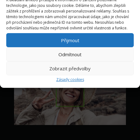
lidské tváře pro optimální
technologie, jako jsou soubory cookie. Děláme to, abychom zlepšili
zážitek z prohlížení a zobrazovali personalizované reklamy. Souhlas s
expoziční efekt při záznamu
těmito technologiemi nám umožní zpracovávat údaje, jako je chování
při procházení nebo jedinečná ID na tomto webu. Nesouhlas nebo
portrétů.
odvolání souhlasu může nepříznivě ovlivnit určité vlastnosti a funkce.
Přijmout
Odmítnout
Zobrazit předvolby
Zásady cookies