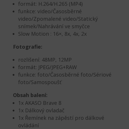
formát: H.264/H.265 (MP4)
funkce: video/Časosběrné
video/Zpomalené video/Statický
snímek/Nahrávání ve smyčce
Slow Motion : 16×, 8x, 4x, 2x
Fotografie:
rozlišení:
48MP, 12MP
formát: JPEG/JPEG+RAW
funkce: foto/Časosběrné foto/Sériové
foto/Samospoušť
Obsah balení:
1x AKASO Brave 8
1x Dálkový ovladač
1x
Řemínek na zápěstí pro dálkové
ovládání