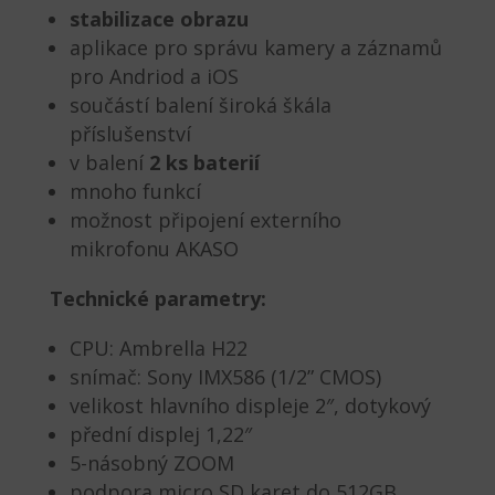
stabilizace obrazu
aplikace pro správu kamery a záznamů
pro Andriod a iOS
součástí balení široká škála
příslušenství
v balení
2 ks baterií
mnoho funkcí
možnost připojení externího
mikrofonu AKASO
Technické parametry:
CPU:
Ambrella H22
snímač:
Sony IMX586 (1/2” CMOS)
velikost hlavního displeje 2″, dotykový
přední displej 1,22″
5-násobný ZOOM
podpora micro SD karet do 512GB