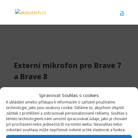
Externí mikrofon pro Brave 7
a Brave 8
Externí mikrofon pro AKASO Brave 7,
Spravovat Souhlas s cookies
Brave 8, port USB-C, čistější zvuk, pro
K ukládání a/nebo přístupu k informacím o zařízení používáme
rozhovory v terénu, cestování, turistiku,
technologie, jako jsou soubory cookie. Děláme to, abychom zlepšili
zážitek z prohlížení a zobrazovali personalizované reklamy. Souhlas s
externí mikrofony třetích stran s
těmito technologiemi nám umožní zpracovávat údaje, jako je chování
produktem nefungují.
při procházení nebo jedinečná ID na tomto webu. Nesouhlas nebo
odvolání souhlasu může nepříznivě ovlivnit určité vlastnosti a funkce.